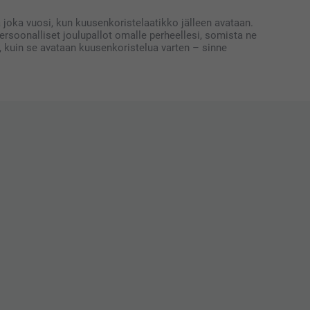
a joka vuosi, kun kuusenkoristelaatikko jälleen avataan.
rsoonalliset joulupallot omalle perheellesi, somista ne
en, kuin se avataan kuusenkoristelua varten – sinne