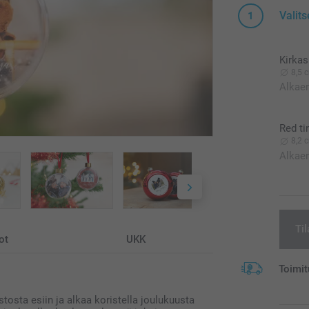
Valits
1
Kirkas
Tilap
lopp
8,5 
Alkae
Red ti
Tilap
lopp
8,2 
Alkae
Ti
ot
UKK
Toimit
tosta esiin ja alkaa koristella joulukuusta