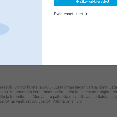
Hyväksy kaikki evästeet
Evästeasetukset
4
esi apua, mikäli tarvitset sitä 😊
jä ja niksejä joulupalloihimme l
usenpalloilla
i odottavat. Se alkaa täydellisen kuusen valitsemisella! Metsästä tai
na vuorossa on koristelu. Yksilölliset joulupallot omalla kuvalla t
ai valokuvia perheestäsi, ystävistäsi tai lemmikeistäsi, ja ripusta n
sivuumme
, josta löydät kaiken tarvitsemasi kotisi joulusisustukseen
ä rooli. Voitko kuvitella joulukuusta ilman niiden värejä, kimallu
 kanssa. Valitsemalla keraamiset pallot lisäät kuuseesi nostalgist
ille ja lemmikeille. Muovisista palloista on valittavana erilaisia ha
allot tai värilliset joulupallot. Valinta on sinun!