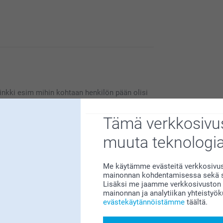
inkki esim mihin kohtaan henkilön pään olisi
Tämä verkkosivus
muuta teknologi
Me käytämme evästeitä verkkosivust
mainonnan kohdentamisessa sekä so
esi apua, mikäli tarvitset sitä 😊
Lisäksi me jaamme verkkosivuston k
lekin. Mutta vähän jäi harmittamaan kun ei tullut
mainonnan ja analytiikan yhteistyö
osittelen tilaamaan. 😍💜
evästekäytännöistämme
täältä.