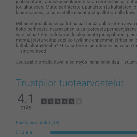
juhlakuntoon. Joulukuusenkoristeita on monenlaisia, mutta
joulukuuseen. Mutta perinteisten, punaisten ja kultaisten jou
lähimmäisesi, ja suunnitella ihanat joulupallot omalla kuval
Millaiset joulukuusenpallot haluat luoda onkin sitten aivan 
koko perheestä, nauravainen kuva tuoreesta perheenjäsene
vain haluat! Voit valokuvan lisäksi lisätä joulupalloosi pien
monta, joista valita: sopiiko tyyliinne ennemmin kirkas pall
kultalankatäytteellä? Ehkä sittenkin perinteinen punaisen tai
– sinä valitset!
Joulupallo omalla kuvalla on myös ihana lahjaidea – suunn
Trustpilot tuotearvostelut
4.1
STÄ
5
Kaikki arvostelut (18)
5 Tähtiä