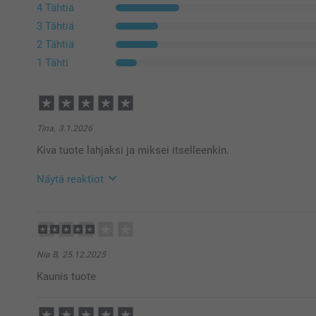
4 Tähtiä
3 Tähtiä
2 Tähtiä
1 Tähti
Tina,
3.1.2026
Kiva tuote lahjaksi ja miksei itselleenkin.
Näytä reaktiot
22.1.2026
13:10
Hei Tina!
Kiitos sydämellisesti 5 tähdestä ja palautteestasi! 💕
Nia B,
25.12.2025
Joulupalloihin.
Kaunis tuote
Tervetuloa pian uudelleen smartphoto.fi-sivustolle!
Lämpimin kiitoksin,
Kaisa @smartphoto