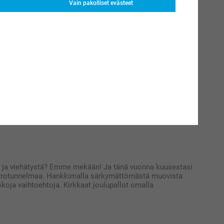
Vain pakolliset evästeet
iittyen
 torilta, vai ehkä ikikuusi ullakolta? Kaikilla on omat
uovat uutta ilmettä perinteisten koristeiden keskelle.
e kuuseen. Lisäksi täydellinen joulukuusi tarvitsee
muita
.
sta ja viehätystä? Emme mekään! Ja tänä vuonna kuusestasi
a retrotunnelmaa. Hankkimalla särkymättömästä muovista
uskoja vaihtoehtoja. Kirkkaat joulupallot omalla