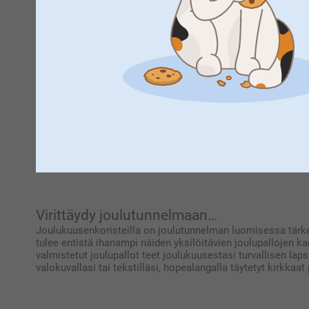
21.1.2026
1
2
3
15:17
Hei Tanja!
Kiitokset palautteestasi, olemme kiitollisia siitä 🌸
Ethän epäröi ottaa yhteyttä asiakaspalveluun saadaks
Vinkke
Lämpimin terveisin
Kaisa @smartphoto
Koristele joulukuusesi yksilöllisillä jouluku
Joulukuusen koristelu on jouluun kuuluva perinne, jota kaikk
mieltymyksensä ja perinteensä joulukuusen suhteen. Seuraava
Lisää palloihin hyvän joulun toivotuksia tai mietelauseita, t
koristeita
, valot ja
latvatähden
. Tutustu myös
joulukoriste
Virittäydy joulutunnelmaan…
Joulukuusenkoristeilla on joulutunnelman luomisessa tärke
tulee entistä ihanampi näiden yksilöitävien joulupallojen
valmistetut joulupallot teet joulukuusestasi turvallisen laps
valokuvallasi tai tekstilläsi, hopealangalla täytetyt kirkkaat p