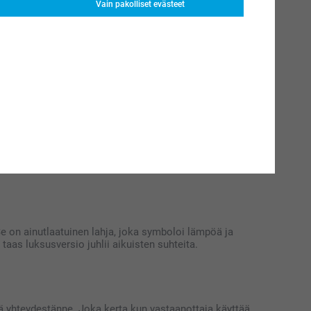
isen hemmottelun tunnetta.
Vain pakolliset evästeet
estä. Miehille miesten kylpytakki nimellä on harkittu lahja,
aisesta lahjasta erityisen.
mmittävän syntymälahjan kylpytakkina nimellä. Nämä pehmeät
itä erityisen ja auttaa tunnistamisessa päiväkodeissa tai
. Se on ainutlaatuinen lahja, joka symboloi lämpöä ja
 taas luksusversio juhlii aikuisten suhteita.
ä yhteydestänne. Joka kerta kun vastaanottaja käyttää