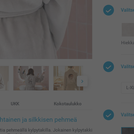
Valits
Hiekk
Valits
UKK
Kokotaulukko
Valits
ohtainen ja silkkisen pehmeä
ia pehmeällä kylpytakilla. Jokainen kylpytakki