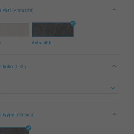
e väri
(Antrasiitti)
a
Antrasiitti
e koko
(L-XL)
e tyyppi
(Kirjonta)