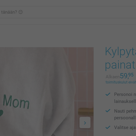
Kylpyt
painat
59,
95
Alkaen
toimituskulut eivät
Personoi ni
lainauksel
Nauti pehm
persoonall
Valitse aj