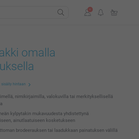
akki omalla
uksella
 sisälly hintaan
mellä, nimikirjaimilla, valokuvilla tai merkityksellisellä
la
eän kylpytakin mukavuudesta yhdistettynä
iseen, ainutlaatuiseen kosketukseen
attoman brodeerauksen tai laadukkaan painatuksen välillä