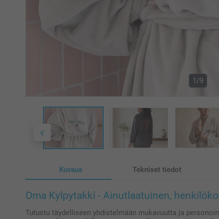
1/9
Kuvaus
Tekniset tiedot
Oma Kylpytakki - Ainutlaatuinen, henkilök
Tutustu täydelliseen yhdistelmään mukavuutta ja personoint