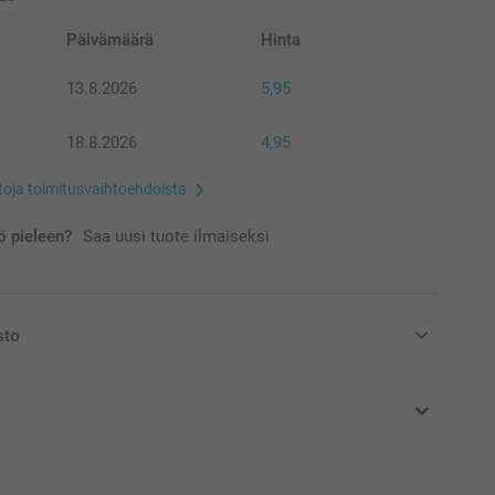
Päivämäärä
Hinta
13.8.2026
5,95
18.8.2026
4,95
etoja toimitusvaihtoehdoista
 pieleen?
Saa uusi tuote ilmaiseksi
sto
at euroina, sisältävät arvonlisäveron ja eivät sisällä