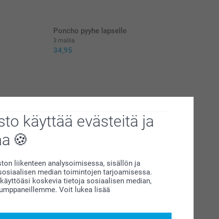
Poncho pyyhe lapselle
3 mallia
34,95
istuu meiltä!
to käyttää evästeitä ja
aa
 Fleece kylpytakkimme nimellä on valmistettu premium-
n, kun samettisen pehmeä tekstuuri hyväilee ihoasi jokaisen
on liikenteen analysoimisessa, sisällön ja
siaalisen median toimintojen tarjoamisessa.
äyttöäsi koskevia tietoja sosiaalisen median,
kumppaneillemme. Voit lukea lisää
ukavuudesta. Valitse laajasta valikoimasta erilaisia värejä
an fleece kylpytakin brodeeratulla nimellä, sijoitat