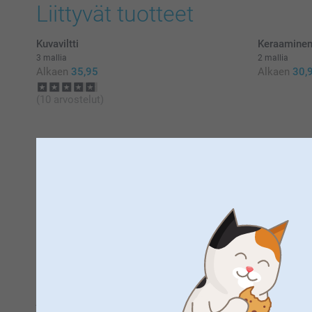
Liittyvät tuotteet
Kuvaviltti
Keraaminen 
3 mallia
2 mallia
Alkaen
35,95
Alkaen
30,
(10 arvostelut)
Kylpytakki o
Täydellinen lahja jokaiseen tilanteeseen
Kuvittele: astut pois lämpimästä suihkusta ja kietoudut pe
materiaaleista, jotka tarjoavat vertaansa vailla olevaa peh
liikkeen yhteydessä. Tämä luksuskylpytakki nimellä muutta
Hemmottelu alkaa itsestäsi
Personoitu kylpytakki omalla nimelläsi on enemmän kuin vai
ja tee jokaisesta aamusta ja illasta kylpyläkokemus. Valitse