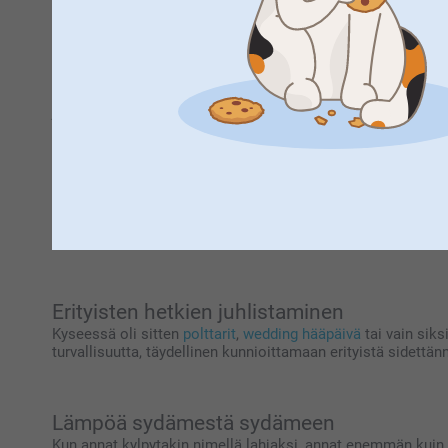
puhtaaseen rentoutumisen hetkiin. Teksti kylpytakissa teke
Naisten ja miesten kylpytakit
Naisten kylpytakki nimellä on ihanteellinen lahja
äitienpäiv
joka tarjoaa päivittäistä luksusta. Brodeerattu kylpytakki n
Pienimmille
Lasten kylpytakki nimellä on täydellinen uinnin tai kylvy
kylpytakit eivät tarjoa vain mukavuutta, vaan luovat myös a
lomalla.
Erityisten hetkien juhlistaminen
Kyseessä oli sitten
polttarit
,
wedding hääpäivä
tai vain siks
turvallisuutta, täydellinen kunnioittamaan erityistä sidettän
Lämpöä sydämestä sydämeen
Kun annat kylpytakin nimellä lahjaksi, annat enemmän kuin 