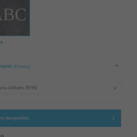
ta
nointi
(Etusivu)
rry designeihin
us