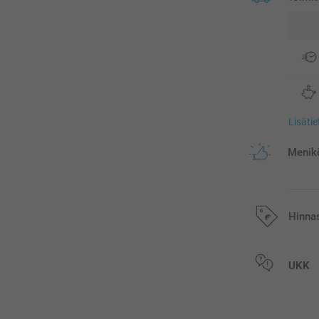
Lisäti
Menikö
Hinna
Kaikki hinnat ov
UKK
postikuluja.