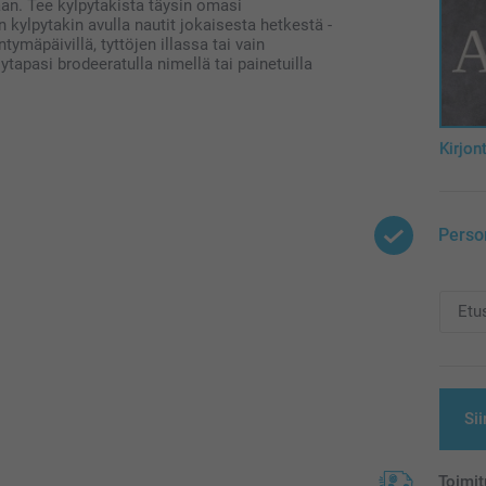
aan. Tee kylpytakista täysin omasi
n kylpytakin avulla nautit jokaisesta hetkestä -
tymäpäivillä, tyttöjen illassa tai vain
ytapasi brodeeratulla nimellä tai painetuilla
Kirjon
Perso
Sii
Toimit