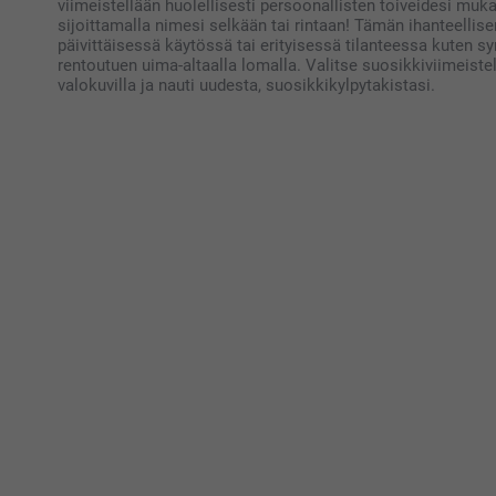
viimeistellään huolellisesti persoonallisten toiveidesi muk
sijoittamalla nimesi selkään tai rintaan! Tämän ihanteellise
päivittäisessä käytössä tai erityisessä tilanteessa kuten syn
rentoutuen uima-altaalla lomalla. Valitse suosikkiviimeistel
valokuvilla ja nauti uudesta, suosikkikylpytakistasi.