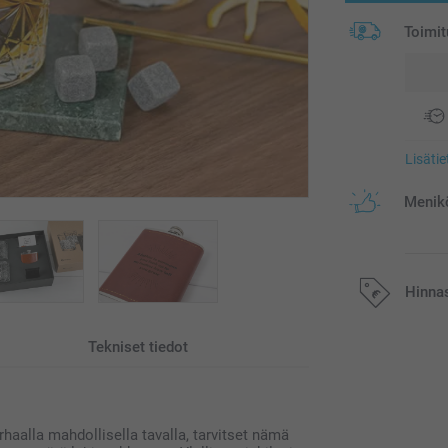
Toimit
Lisäti
Menikö
Hinna
Tekniset tiedot
Kaikki hinnat ov
postikuluja.
haalla mahdollisella tavalla, tarvitset nämä