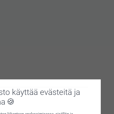
to käyttää evästeitä ja
aa
on liikenteen analysoimisessa, sisällön ja