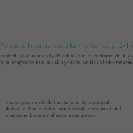
Persoonallinen viskirasia kaikille viskistä pitäville
jokaiselle, joka arvostaa hyvää viskiä. Jopa kokeneimmat viskin juoja
ja reseptivihko kaikille viskin ystäville, sinulla on kaikki mitä tarv
Sisusta persoonallisilla Canvas-tauluilla, Canvastaulu
ikuistaa parhaat muistosi. smartphotolla on Canvas taulut
useassa eri koossa, malleissa ja designessa.