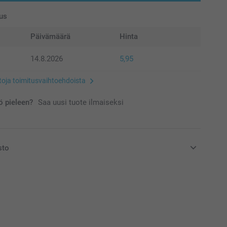
us
Päivämäärä
Hinta
14.8.2026
5,95
etoja toimitusvaihtoehdoista
 pieleen?
Saa uusi tuote ilmaiseksi
sto
at euroina, sisältävät arvonlisäveron ja eivät sisällä