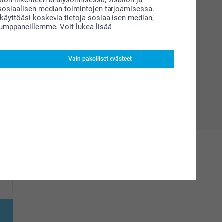
siaalisen median toimintojen tarjoamisessa.
äyttöäsi koskevia tietoja sosiaalisen median,
kumppaneillemme. Voit lukea lisää
Vain pakolliset evästeet