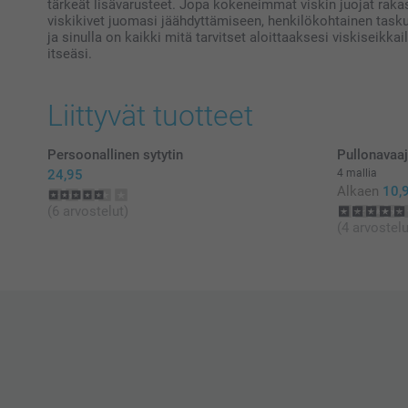
tärkeät lisävarusteet. Jopa kokeneimmat viskin juojat rakast
viskikivet juomasi jäähdyttämiseen, henkilökohtainen taskuma
ja sinulla on kaikki mitä tarvitset aloittaaksesi viskiseikka
itseäsi.
Liittyvät tuotteet
Persoonallinen sytytin
Pullonavaa
24,95
4 mallia
Alkaen
10,
(6 arvostelut)
(4 arvostelu