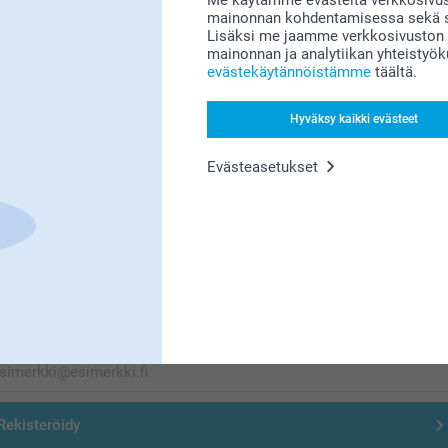
mainonnan kohdentamisessa sekä so
Etsitkö inspiraatiota?
Lisäksi me jaamme verkkosivuston k
mainonnan ja analytiikan yhteistyö
evästekäytännöistämme
täältä.
Hyväksy kaikki evästeet
Evästeasetukset
Olemme täällä sinun vuoksesi
Tilaa uutiskirje
irjoita sähköpostiosoitteesi tähän
Rekisteröidy