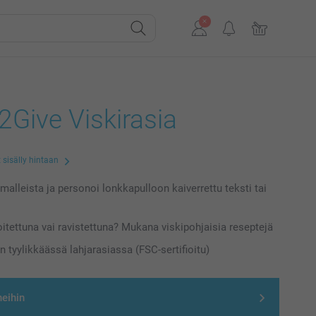
Give Viskirasia
 sisälly hintaan
 malleista ja personoi lonkkapulloon kaiverrettu teksti tai
koitettuna vai ravistettuna? Mukana viskipohjaisia reseptejä
n tyylikkäässä lahjarasiassa (FSC-sertifioitu)
neihin