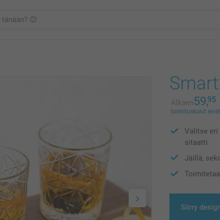
Smart2
59,
95
Alkaen
toimituskulut eivät
Valitse eri
sitaatti
Jäillä, se
Toimitetaa
Siirry desig