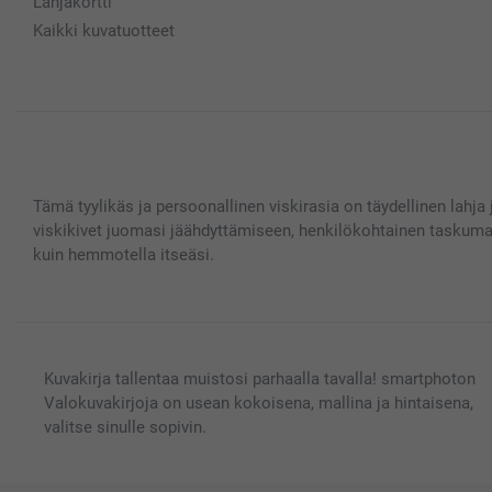
Lahjakortti
Kaikki kuvatuotteet
Tämä tyylikäs ja persoonallinen viskirasia on täydellinen lahja 
viskikivet juomasi jäähdyttämiseen, henkilökohtainen taskumatti 
kuin hemmotella itseäsi.
Kuvakirja tallentaa muistosi parhaalla tavalla! smartphoton
Valokuvakirjoja on usean kokoisena, mallina ja hintaisena,
valitse sinulle sopivin.