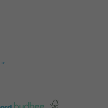
mme
.