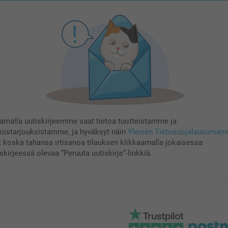
aamalla uutiskirjeemme saat tietoa tuotteistamme ja
koistarjouksistamme, ja hyväksyt näin
Yleisen Tietosuojalausuma
t koska tahansa irtisanoa tilauksen klikkaamalla jokaisessa
skirjeessä olevaa “Peruuta uutiskirje”-linkkiä.