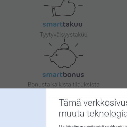
Tyytyväisyystakuu
Bonusta kaikista tilauksista
Tämä verkkosivus
muuta teknologi
Me käytämme evästeitä verkkosivust