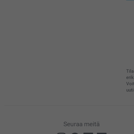
Til
eri
Voi
uuti
Seuraa meitä