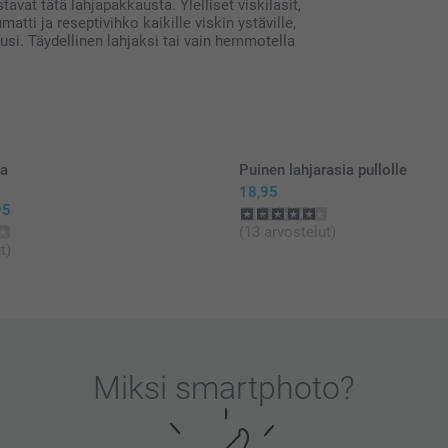
avat tätä lahjapakkausta. Ylelliset viskilasit,
tti ja reseptivihko kaikille viskin ystäville,
ilusi. Täydellinen lahjaksi tai vain hemmotella
ja
Puinen lahjarasia pullolle
18,95
95
(13 arvostelut)
t)
Miksi
smartphoto
?