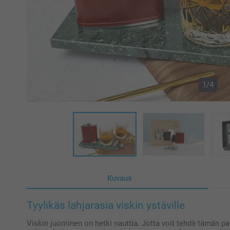
1/4
Kuvaus
Tyylikäs lahjarasia viskin ystäville
Viskin juominen on hetki nauttia. Jotta voit tehdä tämän par