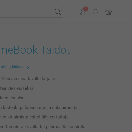
eBook Taidot
 sisälly hintaan
a
16
sivua sisältävälle kirjalle
ntaa
28
-sivuiseksi
inen lisäsivu
en lastenkirja lapsen etu- ja sukunimestä
n kirjaimista esitellään eri taitoja
eri taidoista kovalla tai pehmeällä kansiolla