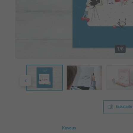
1/8
Esikatselu
Kuvaus