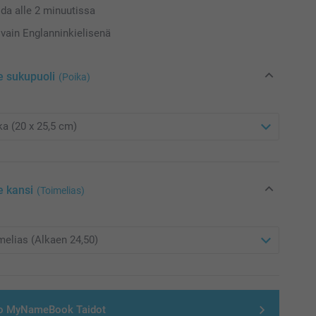
da alle 2 minuutissa
vain Englanninkielisenä
e sukupuoli
(Poika)
e kansi
(Toimelias)
o MyNameBook Taidot