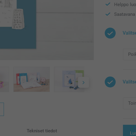
Helppo luo
Saatavana 
Valits
Valits
Tekniset tiedot
Lu