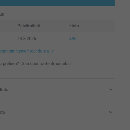
us
Päivämäärä
Hinta
14.8.2026
5,95
etoja toimitusvaihtoehdoista
 pieleen?
Saa uusi tuote ilmaiseksi
linta
en kirja säilyy muistona pidempään
sto