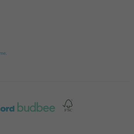
mme
.