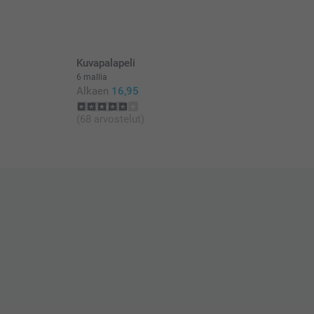
at euroina, sisältävät arvonlisäveron ja eivät sisällä
Kuvapalapeli
6 mallia
Alkaen
16,95
(68 arvostelut)