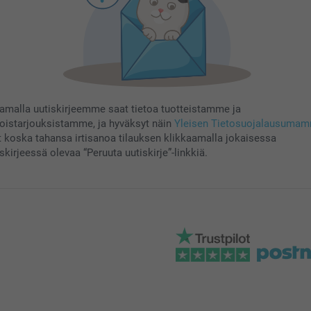
aamalla uutiskirjeemme saat tietoa tuotteistamme ja
koistarjouksistamme, ja hyväksyt näin
Yleisen Tietosuojalausuma
t koska tahansa irtisanoa tilauksen klikkaamalla jokaisessa
skirjeessä olevaa “Peruuta uutiskirje”-linkkiä.