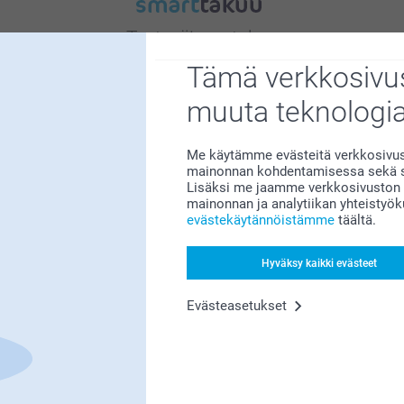
Tyytyväisyystakuu
Tämä verkkosivus
muuta teknologi
Me käytämme evästeitä verkkosivust
mainonnan kohdentamisessa sekä so
Lisäksi me jaamme verkkosivuston k
Bonusta kaikista tilauksista
mainonnan ja analytiikan yhteistyö
evästekäytännöistämme
täältä.
Hyväksy kaikki evästeet
Evästeasetukset
Etsitkö inspiraatiota?