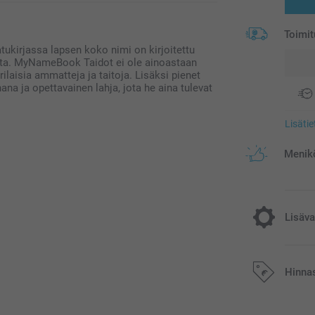
Toimit
ukirjassa lapsen koko nimi on kirjoitettu
eista. MyNameBook Taidot ei ole ainoastaan
ilaisia ​​ammatteja ja taitoja. Lisäksi pienet
ana ja opettavainen lahja, jota he aina tulevat
Lisäti
Menikö
Lisäva
Kovakantin
Hinna
10,00/kpl