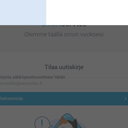
Olemme täällä sinun vuoksesi
Tilaa uutiskirje
irjoita sähköpostiosoitteesi tähän
Rekisteröidy