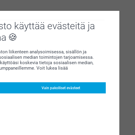
to käyttää evästeitä ja
aa
on liikenteen analysoimisessa, sisällön ja
siaalisen median toimintojen tarjoamisessa.
äyttöäsi koskevia tietoja sosiaalisen median,
kumppaneillemme. Voit lukea lisää
Vain pakolliset evästeet