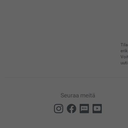
Til
eri
Voi
uuti
Seuraa meitä