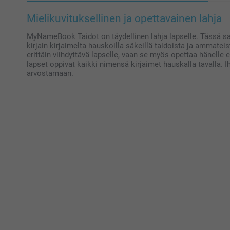
Mielikuvituksellinen ja opettavainen lahja
MyNameBook Taidot on täydellinen lahja lapselle. Tässä sat
kirjain kirjaimelta hauskoilla säkeillä taidoista ja ammat
erittäin viihdyttävä lapselle, vaan se myös opettaa hänelle er
lapset oppivat kaikki nimensä kirjaimet hauskalla tavalla. Ih
arvostamaan.