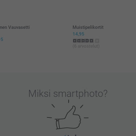
Kaikki hinnat ov
postikuluja.
nen Vauvasetti
Muistipelikortit
14,95
95
(6 arvostelut)
Miksi
smartphoto
?