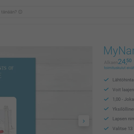
MyNam
24,
50
Alkaen
toimituskulut eivät
Lähtöhint
Voit laaje
1,00
- Joka
Yksilöllin
Lapsen nime
Valitse 13 